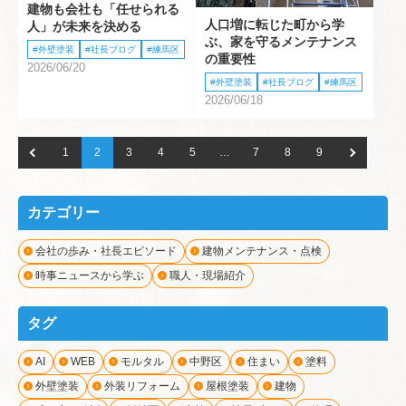
建物も会社も「任せられる
人口増に転じた町から学
人」が未来を決める
ぶ、家を守るメンテナンス
外壁塗装
社長ブログ
練馬区
の重要性
2026/06/20
外壁塗装
社長ブログ
練馬区
2026/06/18
1
2
3
4
5
…
7
8
9
カテゴリー
会社の歩み・社長エピソード
建物メンテナンス・点検
時事ニュースから学ぶ
職人・現場紹介
タグ
AI
WEB
モルタル
中野区
住まい
塗料
外壁塗装
外装リフォーム
屋根塗装
建物