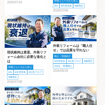
時事ニュースから学ぶ
2026/07/16
AI
外壁塗装
練馬区
2026/07/09
外装リフォームは「職人任
せ」では品質を守れない
現状維持は衰退。外装リフ
職人・現場紹介
ォーム会社に必要な進化と
は
外壁塗装
社長ブログ
練馬区
自社・専属職人
時事ニュースから学ぶ
2026/06/29
AI
外壁塗装
社長ブログ
練馬区
2026/07/08