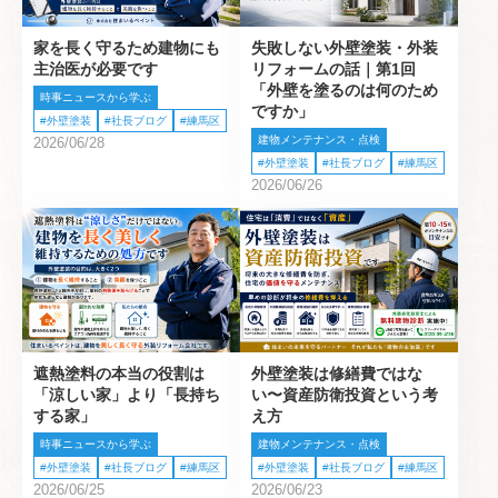
家を長く守るため建物にも
失敗しない外壁塗装・外装
主治医が必要です
リフォームの話｜第1回
「外壁を塗るのは何のため
時事ニュースから学ぶ
ですか」
外壁塗装
社長ブログ
練馬区
建物メンテナンス・点検
2026/06/28
外壁塗装
社長ブログ
練馬区
2026/06/26
遮熱塗料の本当の役割は
外壁塗装は修繕費ではな
「涼しい家」より「長持ち
い〜資産防衛投資という考
する家」
え方
時事ニュースから学ぶ
建物メンテナンス・点検
外壁塗装
社長ブログ
練馬区
外壁塗装
社長ブログ
練馬区
2026/06/25
2026/06/23