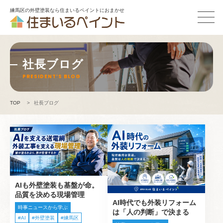
練馬区の外壁塗装なら住まいるペイントにおまかせ
社長ブログ
PRESIDENT’S BLOG
TOP
>
社長ブログ
AIも外壁塗装も基盤が命。
品質を決める現場管理
AI時代でも外装リフォーム
時事ニュースから学ぶ
は「人の判断」で決まる
AI
外壁塗装
練馬区