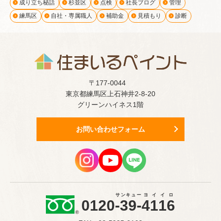
成り立ち秘話
杉並区
点検
社長ブログ
管理
練馬区
自社・専属職人
補助金
見積もり
診断
〒177-0044
東京都練馬区上石神井2-8-20
グリーンハイネス1階
お問い合わせフォーム
サンキュー
ヨイイロ
0120
-39-
4116