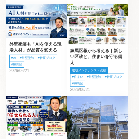
外壁塗装も「AIを使える現
場人材」が品質を変える
練馬区報から考える｜新し
い区政と、住まいを守る備
AI
外壁塗装
社長ブログ
え
練馬区
2026/06/21
建物メンテナンス・点検
住まい
外壁塗装
社長ブログ
練馬区
2026/06/21