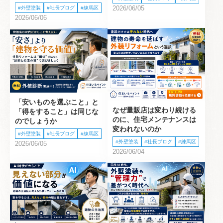
2026/06/05
外壁塗装
社長ブログ
練馬区
2026/06/06
「安いものを選ぶこと」と
なぜ量販店は変わり続ける
「得をすること」は同じな
のに、住宅メンテナンスは
のでしょうか
変われないのか
外壁塗装
社長ブログ
練馬区
外壁塗装
社長ブログ
練馬区
2026/06/05
2026/06/04