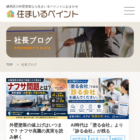
練馬区の外壁塗装なら住まいるペイントにおまかせ
社長ブログ
PRESIDENT’S BLOG
TOP
>
社長ブログ
外壁塗装の値上げはいつま
AI時代は「塗る会社」より
で？ ナフサ高騰の真実を読
「診る会社」が残る
み解く
外壁塗装
社長ブログ
練馬区