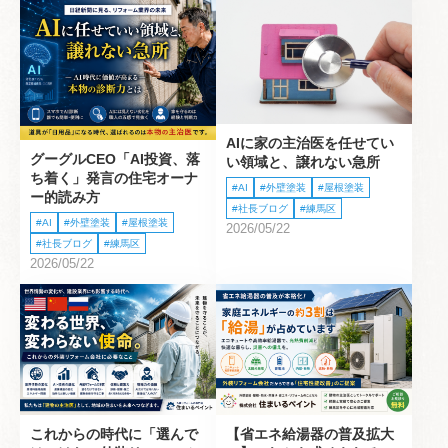
AIに家の主治医を任せてい
グーグルCEO「AI投資、落
い領域と、譲れない急所
ち着く」発言の住宅オーナ
AI
外壁塗装
屋根塗装
ー的読み方
社長ブログ
練馬区
AI
外壁塗装
屋根塗装
2026/05/22
社長ブログ
練馬区
2026/05/22
これからの時代に「選んで
【省エネ給湯器の普及拡大