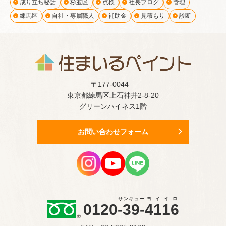
成り立ち秘話
杉並区
点検
社長ブログ
管理
練馬区
自社・専属職人
補助金
見積もり
診断
〒177-0044
東京都練馬区上石神井2-8-20
グリーンハイネス1階
お問い合わせフォーム
サンキュー
ヨイイロ
0120
-39-
4116