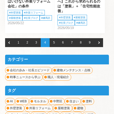
はいけない外装リフォーム
へ】これから求められるの
会社」の条件
は「塗装」＋「住宅性能改
善」
外壁塗装
外装リフォーム
外壁塗装
屋根塗装
屋根塗装
社長ブログ
練馬区
2026/05/22
社長ブログ
練馬区
2026/05/19
1
2
3
4
5
6
7
8
9
カテゴリー
会社の歩み・社長エピソード
建物メンテナンス・点検
時事ニュースから学ぶ
職人・現場紹介
タグ
AI
WEB
モルタル
中野区
住まい
塗料
外壁塗装
外装リフォーム
屋根塗装
建物