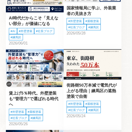
国家情報局に学ぶ、外装業
者の見抜き方
AI時代だからこそ「見えな
外壁塗装
屋根塗装
い部分」が価値になる
社長ブログ
練馬区
AI
外壁塗装
社長ブログ
2026/05/28
練馬区
2026/06/01
街路樹50万本減で電気代が
上がる理由｜練馬区の遮熱
賃上げ5％時代。外壁塗装
塗装で自衛
も“管理力”で選ばれる時代
へ
外壁塗装
屋根塗装
社長ブログ
練馬区
外壁塗装
屋根塗装
2026/05/24
社長ブログ
練馬区
2026/05/26