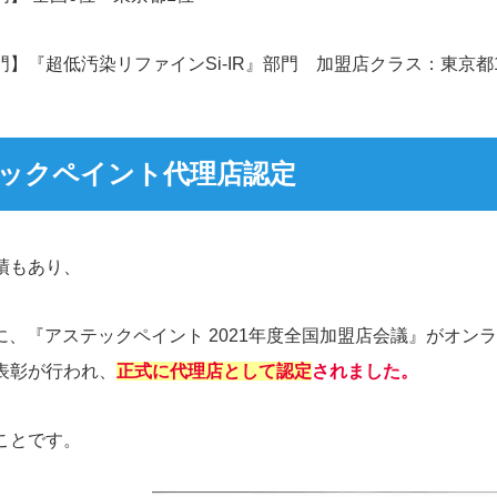
】『超低汚染リファインSi-IR』部門 加盟店クラス：東京都
ックペイント代理店認定
績もあり、
1に、『アステックペイント 2021年度全国加盟店会議』がオン
表彰が行われ、
正式に代理店として認定
されました。
ことです。