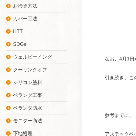
お掃除方法
カバー工法
HTT
SDGs
ウェルビーイング
なお、4月1日
クーリングオフ
引き続き、こ
シリコン塗料
ベランダ工事
ベランダ防水
参考までに、
モニター商法
下地処理
アステックペ