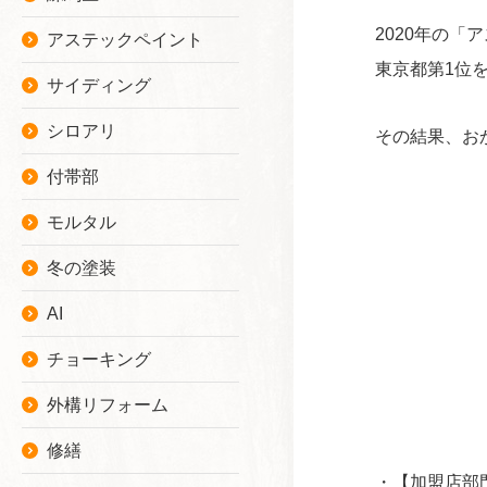
2020年の
アステックペイント
東京都第1位
サイディング
シロアリ
その結果、お
付帯部
モルタル
冬の塗装
AI
チョーキング
外構リフォーム
修繕
・【加盟店部門