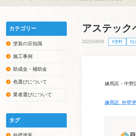
アステック
カテゴリー
2021/04/09
塗料
塗装の豆知識
施工事例
助成金・補助金
色選びについて
練馬区・中野
業者選びについて
練馬区 外壁
タグ
外壁塗装