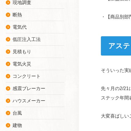
現地調査
断熱
・【商品別部門
電気代
低圧注入工法
アステ
見積もり
電気火災
そういった実
コンクリート
感震ブレーカー
先々月の2/2
ステック年間
ハウスメーカー
台風
大変喜ばしい
建物