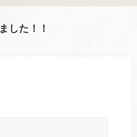
ました！！
。