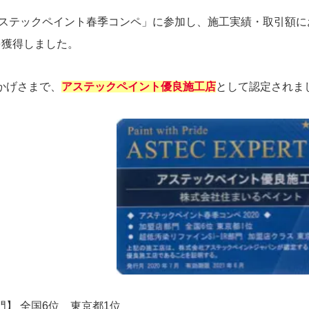
「アステックペイント春季コンペ」に参加し、施工実績・取引額
を獲得しました。
かげさまで、
アステックペイント優良施工店
として認定されま
】 全国6位 東京都1位