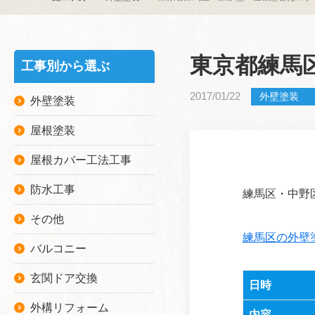
東京都練馬区
工事別から選ぶ
2017/01/22
外壁塗装
外壁塗装
屋根塗装
屋根カバー工法工事
防水工事
練馬区・中野
その他
練馬区の外壁
バルコニー
玄関ドア交換
日時
外構リフォーム
内容