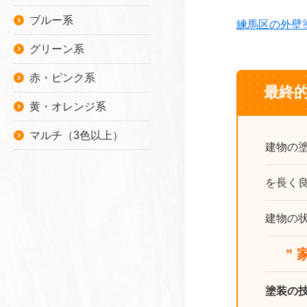
ブルー系
練馬区の外壁
グリーン系
赤・ピンク系
最終
黄・オレンジ系
マルチ（3色以上）
建物の
を長く
建物の
” 家
塗装の