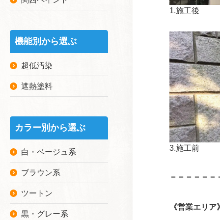
1.施工後
機能別から選ぶ
超低汚染
遮熱塗料
カラー別から選ぶ
3.施工前
白・ベージュ系
ブラウン系
＝＝＝＝＝＝
ツートン
《営業エリア
黒・グレー系