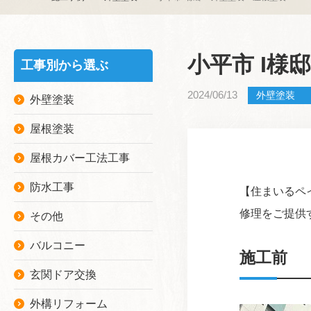
小平市 I様
工事別から選ぶ
2024/06/13
外壁塗装
外壁塗装
屋根塗装
屋根カバー工法工事
防水工事
【住まいるペ
修理をご提供
その他
バルコニー
施工前
玄関ドア交換
外構リフォーム