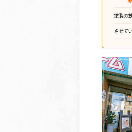
” 家
塗装の
させて