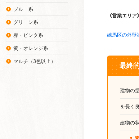
ブルー系
《営業エリア
グリーン系
練馬区の外壁
赤・ピンク系
黄・オレンジ系
マルチ（3色以上）
最終
建物の
を長く
建物の