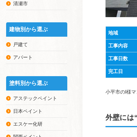
清瀬市
建物別から選ぶ
地域
戸建て
工事内容
アパート
工事日数
完工日
塗料別から選ぶ
小平市のI様
アステックペイント
日本ペイント
外壁には
エスケー化研
関西ペイント