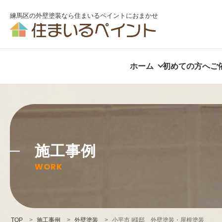
練馬区の外壁塗装なら住まいるペイントにおまかせ
ホーム
初めての方へ
ご
施工事例
WORK
TOP
>
施工事例
>
外壁塗装
>
小平市 I様邸 外壁塗装・屋根塗装