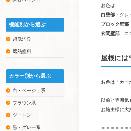
お色は、
白壁部
：グレ
機能別から選ぶ
ブロック壁部
玄関壁部
：ニ
超低汚染
遮熱塗料
屋根には
カラー別から選ぶ
お色は「カー
白・ベージュ系
以前と雰囲気
ブラウン系
お施主様に大
ツートン
黒・グレー系
＝＝＝＝＝＝