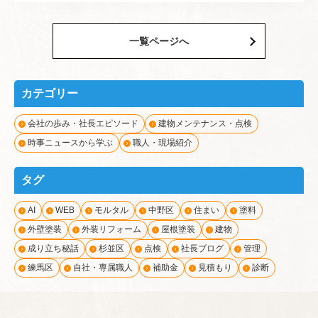
一覧ページへ
カテゴリー
会社の歩み・社長エピソード
建物メンテナンス・点検
時事ニュースから学ぶ
職人・現場紹介
タグ
AI
WEB
モルタル
中野区
住まい
塗料
外壁塗装
外装リフォーム
屋根塗装
建物
成り立ち秘話
杉並区
点検
社長ブログ
管理
練馬区
自社・専属職人
補助金
見積もり
診断