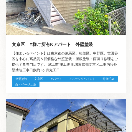
文京区 Y様ご所有Kアパート 外壁塗装
【住まいるペイント】は東京都の練馬区、杉並区、中野区、世田谷
区を中心に高品質＆低価格な外壁塗装・屋根塗装・雨漏り修理をご
提供する専門店です。 施工前 施工後 地域東京都文京区工事内容外
壁塗装工事日数約1ヶ月完工日 ...
外壁塗装
文京区
アパート
アステックペイント
超低汚染
白・ベージュ系