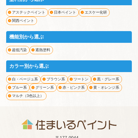
アステックペイント
日本ペイント
エスケー化研
関西ペイント
機能別から選ぶ
超低汚染
遮熱塗料
カラー別から選ぶ
白・ベージュ系
ブラウン系
ツートン
黒・グレー系
ブルー系
グリーン系
赤・ピンク系
黄・オレンジ系
マルチ（3色以上）
〒177-0044