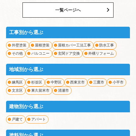
一覧ページへ
工事別から選ぶ
外壁塗装
屋根塗装
屋根カバー工法工事
防水工事
その他
バルコニー
玄関ドア交換
外構リフォーム
地域別から選ぶ
練馬区
杉並区
中野区
西東京市
三鷹市
小平市
文京区
東久留米市
清瀬市
建物別から選ぶ
戸建て
アパート
塗料別から選ぶ