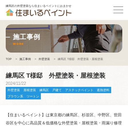
練馬区の外壁塗装なら住まいるペイントにおまかせ
施工事例
WORK
TOP
>
施工事例
>
外壁塗装
>
練馬区 T様邸 外壁塗装・屋根塗装
練馬区 T様邸 外壁塗装・屋根塗装
2024/11/22
外壁塗装
屋根塗装
練馬区
戸建て
アステックペイント
遮熱塗料
ブラウン系
ツートン
【住まいるペイント】は東京都の練馬区、杉並区、中野区、世田
谷区を中心に高品質＆低価格な外壁塗装・屋根塗装・雨漏り修理