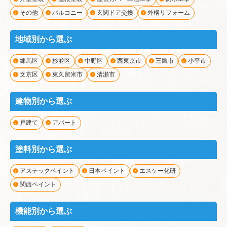
その他
バルコニー
玄関ドア交換
外構リフォーム
地域別から選ぶ
練馬区
杉並区
中野区
西東京市
三鷹市
小平市
文京区
東久留米市
清瀬市
建物別から選ぶ
戸建て
アパート
塗料別から選ぶ
アステックペイント
日本ペイント
エスケー化研
関西ペイント
機能別から選ぶ