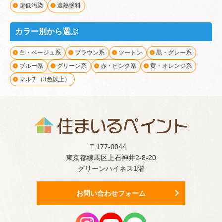
超低汚染
遮熱塗料
カラー別から選ぶ
白・ベージュ系
ブラウン系
ツートン
黒・グレー系
ブルー系
グリーン系
赤・ピンク系
黄・オレンジ系
マルチ（3色以上）
〒177-0044
東京都練馬区上石神井2-8-20
グリーンハイネス1階
お問い合わせフォーム