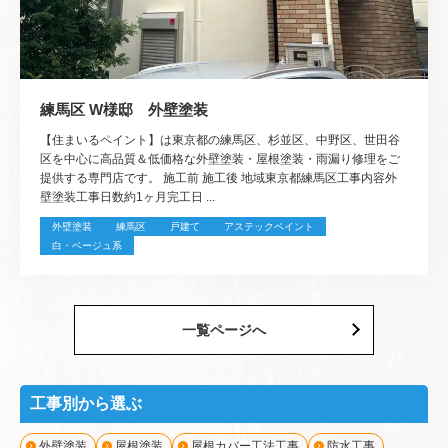
練馬区 W様邸 外壁塗装
【住まいるペイント】は東京都の練馬区、杉並区、中野区、世田谷
区を中心に高品質＆低価格な外壁塗装・屋根塗装・雨漏り修理をご
提供する専門店です。 施工前 施工後 地域東京都練馬区工事内容外
壁塗装工事日数約1ヶ月完工日 ...
外壁塗装
練馬区
戸建て
アステックペイント
白・ベージュ系
一覧ページへ
工事別から選ぶ
外壁塗装
屋根塗装
屋根カバー工法工事
防水工事