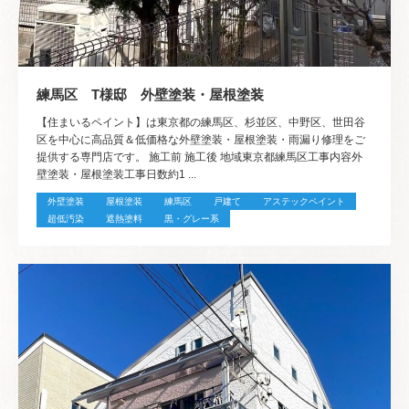
練馬区 T様邸 外壁塗装・屋根塗装
【住まいるペイント】は東京都の練馬区、杉並区、中野区、世田谷
区を中心に高品質＆低価格な外壁塗装・屋根塗装・雨漏り修理をご
提供する専門店です。 施工前 施工後 地域東京都練馬区工事内容外
壁塗装・屋根塗装工事日数約1 ...
外壁塗装
屋根塗装
練馬区
戸建て
アステックペイント
超低汚染
遮熱塗料
黒・グレー系