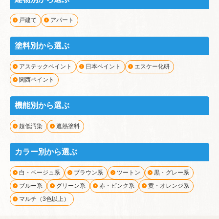
戸建て
アパート
塗料別から選ぶ
アステックペイント
日本ペイント
エスケー化研
関西ペイント
機能別から選ぶ
超低汚染
遮熱塗料
カラー別から選ぶ
白・ベージュ系
ブラウン系
ツートン
黒・グレー系
ブルー系
グリーン系
赤・ピンク系
黄・オレンジ系
マルチ（3色以上）