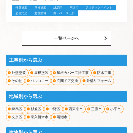
外壁塗装
屋根塗装
練馬区
戸建て
アステックペイント
超低汚染
遮熱塗料
白・ベージュ系
一覧ページへ
工事別から選ぶ
外壁塗装
屋根塗装
屋根カバー工法工事
防水工事
その他
バルコニー
玄関ドア交換
外構リフォーム
地域別から選ぶ
練馬区
杉並区
中野区
西東京市
三鷹市
小平市
文京区
東久留米市
清瀬市
建物別から選ぶ