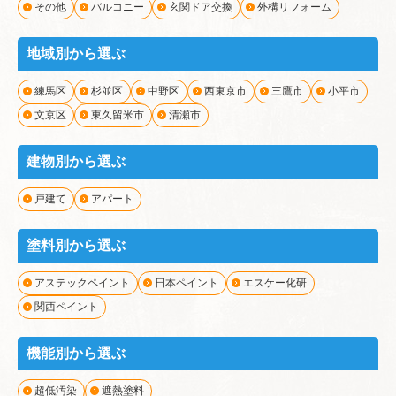
その他
バルコニー
玄関ドア交換
外構リフォーム
地域別から選ぶ
練馬区
杉並区
中野区
西東京市
三鷹市
小平市
文京区
東久留米市
清瀬市
建物別から選ぶ
戸建て
アパート
塗料別から選ぶ
アステックペイント
日本ペイント
エスケー化研
関西ペイント
機能別から選ぶ
超低汚染
遮熱塗料