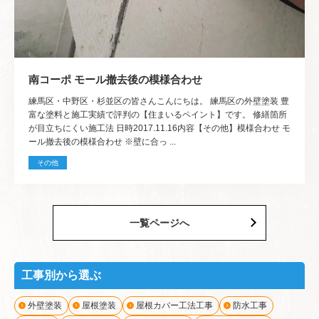
南コーポ モール撤去後の模様合わせ
練馬区・中野区・杉並区の皆さんこんにちは。 練馬区の外壁塗装 豊
富な塗料と施工実績で評判の【住まいるペイント】です。 修繕箇所
が目立ちにくい施工法 日時2017.11.16内容【その他】模様合わせ モ
ール撤去後の模様合わせ ※壁に合っ ...
その他
一覧ページへ
工事別から選ぶ
外壁塗装
屋根塗装
屋根カバー工法工事
防水工事