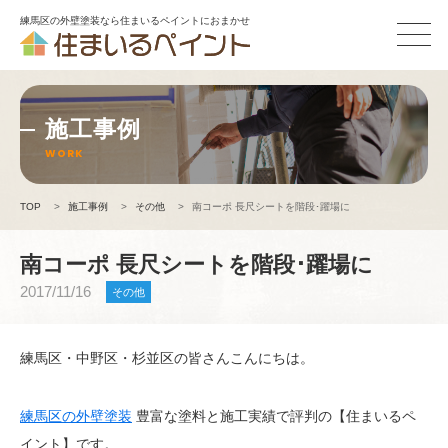
練馬区の外壁塗装なら住まいるペイントにおまかせ
施工事例
WORK
TOP
>
施工事例
>
その他
>
南コーポ 長尺シートを階段･躍場に
南コーポ 長尺シートを階段･躍場に
2017/11/16
その他
練馬区・中野区・杉並区の皆さんこんにちは。
練馬区の外壁塗装
豊富な塗料と施工実績で評判の【住まいるペ
イント】です。