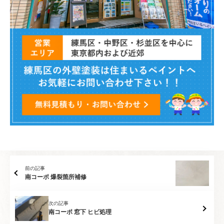
前の記事
南コーポ 爆裂箇所補修
次の記事
南コーポ 窓下 ヒビ処理