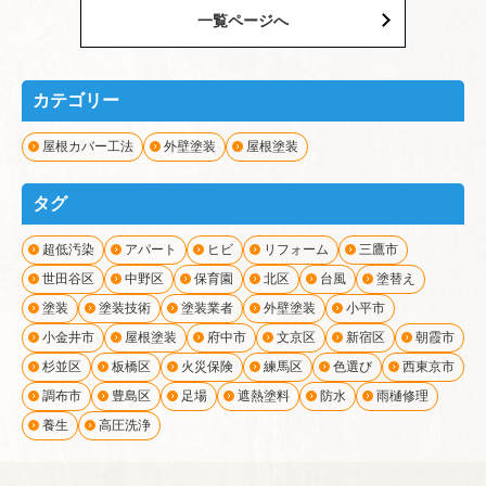
一覧ページへ
カテゴリー
屋根カバー工法
外壁塗装
屋根塗装
タグ
超低汚染
アパート
ヒビ
リフォーム
三鷹市
世田谷区
中野区
保育園
北区
台風
塗替え
塗装
塗装技術
塗装業者
外壁塗装
小平市
小金井市
屋根塗装
府中市
文京区
新宿区
朝霞市
杉並区
板橋区
火災保険
練馬区
色選び
西東京市
調布市
豊島区
足場
遮熱塗料
防水
雨樋修理
養生
高圧洗浄