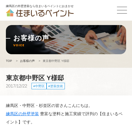
練馬区の外壁塗装なら住まいるペイントにおまかせ
お客様の声
VOICE
TOP
>
お客様の声
>
東京都中野区 Y様邸
東京都中野区 Y様邸
2017/12/22
中野区
塗装技術
練馬区・中野区・杉並区の皆さんこんにちは。
練馬区の外壁塗装
豊富な塗料と施工実績で評判の【住まいるペ
イント】です。