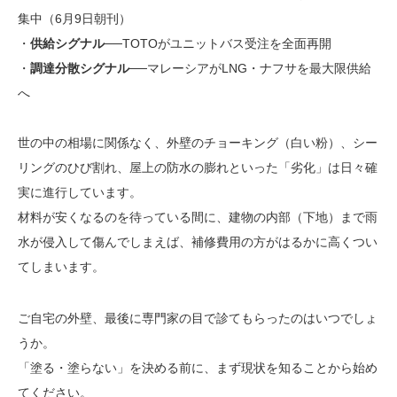
集中（6月9日朝刊）
・
供給シグナル
──TOTOがユニットバス受注を全面再開
・
調達分散シグナル
──マレーシアがLNG・ナフサを最大限供給
へ
世の中の相場に関係なく、外壁のチョーキング（白い粉）、シー
リングのひび割れ、屋上の防水の膨れといった「劣化」は日々確
実に進行しています。
材料が安くなるのを待っている間に、建物の内部（下地）まで雨
水が侵入して傷んでしまえば、補修費用の方がはるかに高くつい
てしまいます。
ご自宅の外壁、最後に専門家の目で診てもらったのはいつでしょ
うか。
「塗る・塗らない」を決める前に、まず現状を知ることから始め
てください。