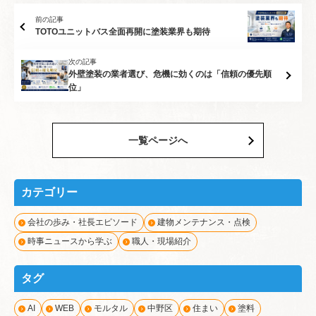
前の記事
TOTOユニットバス全面再開に塗装業界も期待
次の記事
外壁塗装の業者選び、危機に効くのは「信頼の優先順
位」
一覧ページへ
カテゴリー
会社の歩み・社長エピソード
建物メンテナンス・点検
時事ニュースから学ぶ
職人・現場紹介
タグ
AI
WEB
モルタル
中野区
住まい
塗料