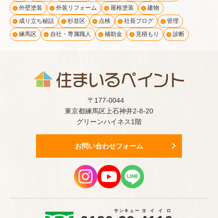
外壁塗装
外装リフォーム
屋根塗装
建物
成り立ち秘話
杉並区
点検
社長ブログ
管理
練馬区
自社・専属職人
補助金
見積もり
診断
〒177-0044
東京都練馬区上石神井2-8-20
グリーンハイネス1階
お問い合わせフォーム
サンキュー
ヨイイロ