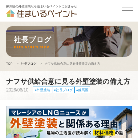
練馬区の外壁塗装なら住まいるペイントにおまかせ
社長ブログ
PRESIDENT’S BLOG
TOP
>
社長ブログ
>
ナフサ供給合意に見る外壁塗装の備え方
ナフサ供給合意に見る外壁塗装の備え方
2026/06/10
外壁塗装
社長ブログ
練馬区