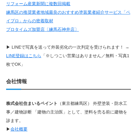
リフォーム産業新聞に複数回掲載
練馬区の推奨業者
地域最良のおすすめ塗装業者紹介サービス「ペ
イプロ」からの密着取材
プロタイムズ加盟店〔練馬石神井店〕
▶ LINEで写真を送って外装劣化の一次判定を受けられます！ →
LINE登録はこちら
「※しつこい営業はありません／無料・写真1
枚でOK」
会社情報
株式会社住まいるペイント
（東京都練馬区） 外壁塗装・防水工
事／建物診断 「建物の主治医」として、塗料を売る前に建物を
診ます。
▶︎
会社概要