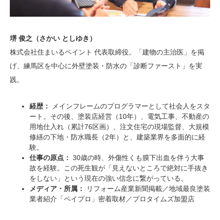
堺 俊之（さかい としゆき）
株式会社住まいるペイント 代表取締役。「建物の主治医」を掲
げ、練馬区を中心に外壁塗装・防水の「診断ファースト」を実
践。
経歴：
メインフレームのプログラマーとして社会人をスタ
ート。その後、塗装店経営（10年）、電気工事、不動産の
用地仕入れ（累計76区画）、注文住宅の現場監督、大規模
修繕の下地・防水職長（2年）と、建築業界を多面的に経
験。
仕事の原点：
30歳の時、外傷性くも膜下出血を伴う大事
故を経験。この死生観が「見えないところで絶対に手抜き
をしない」という現在の強い信念に繋がっている。
メディア・所属：
リフォーム産業新聞掲載／地域最良塗装
業者紹介「ペイプロ」密着取材／プロタイムズ加盟店