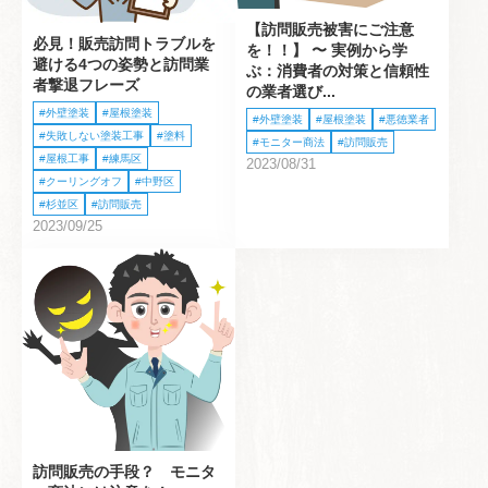
【訪問販売被害にご注意
必見！販売訪問トラブルを
を！！】 〜 実例から学
避ける4つの姿勢と訪問業
ぶ：消費者の対策と信頼性
者撃退フレーズ
の業者選び...
外壁塗装
屋根塗装
外壁塗装
屋根塗装
悪徳業者
失敗しない塗装工事
塗料
モニター商法
訪問販売
屋根工事
練馬区
2023/08/31
クーリングオフ
中野区
杉並区
訪問販売
2023/09/25
訪問販売の手段？ モニタ