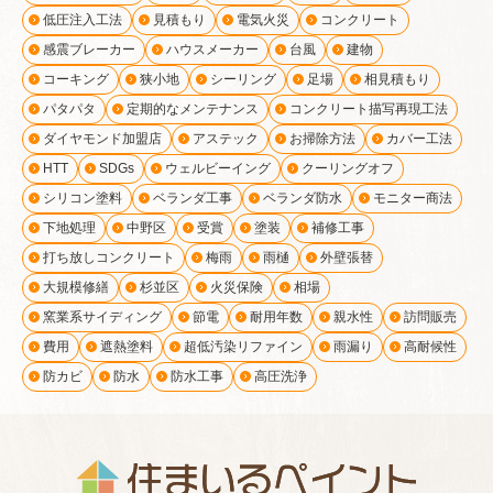
低圧注入工法
見積もり
電気火災
コンクリート
感震ブレーカー
ハウスメーカー
台風
建物
コーキング
狭小地
シーリング
足場
相見積もり
パタパタ
定期的なメンテナンス
コンクリート描写再現工法
ダイヤモンド加盟店
アステック
お掃除方法
カバー工法
HTT
SDGs
ウェルビーイング
クーリングオフ
シリコン塗料
ベランダ工事
ベランダ防水
モニター商法
下地処理
中野区
受賞
塗装
補修工事
打ち放しコンクリート
梅雨
雨樋
外壁張替
大規模修繕
杉並区
火災保険
相場
窯業系サイディング
節電
耐用年数
親水性
訪問販売
費用
遮熱塗料
超低汚染リファイン
雨漏り
高耐候性
防カビ
防水
防水工事
高圧洗浄