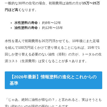
一般的な30坪の住宅の場合、初期費用は油性の方が
15万〜25万
円ほど高く
なります。
水性塗料の寿命：
約8年〜12年
油性塗料の寿命：
約12年〜15年
水性を選んで初期費用を20万円浮かせても、10年後にまた足場
を組んで100万円近くかけて塗り替えることになれば、15年で1
回しか塗り替える必要のない油性（溶剤）の方が、トータルの生
涯コスト（生涯費用）は安くなることが多々あります。
【2026年最新】情報塗料の進化とこれからの
基準
「じゃあ、絶対に油性が得なの？」と言われると、実はそうとも
言い切れないのが現代の面白いところです。