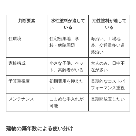
判断要素
水性塗料が適して
油性塗料が適して
いる
いる
住環境
住宅密集地、学
海沿い、工場地
校・病院周辺
帯、交通量多い道
路沿い
家族構成
小さな子供、ペッ
大人のみ、日中不
ト、高齢者がいる
在が多い
予算重視度
初期費用を抑えた
長期的なコストパ
い
フォーマンス重視
メンテナンス
こまめな手入れが
長期間放置したい
可能
建物の築年数による使い分け