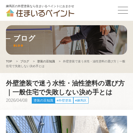
練馬区の外壁塗装なら住まいるペイントにおまかせ
ブログ
BLOG
TOP
>
ブログ
>
塗装の豆知識
>
外壁塗装で迷う水性・油性塗料の選び方｜一般
住宅で失敗しない決め手とは
外壁塗装で迷う水性・油性塗料の選び方
｜一般住宅で失敗しない決め手とは
2026/04/08
塗装の豆知識
外壁塗装
練馬区