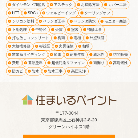
ダイヤモンド加盟店
アステック
お掃除方法
カバー工法
HTT
SDGs
ウェルビーイング
クーリングオフ
シリコン塗料
ベランダ工事
ベランダ防水
モニター商法
下地処理
中野区
受賞
塗装
補修工事
打ち放しコンクリート
梅雨
雨樋
外壁張替
大規模修繕
杉並区
火災保険
相場
窯業系サイディング
節電
耐用年数
親水性
訪問販売
費用
遮熱塗料
超低汚染リファイン
雨漏り
高耐候性
防カビ
防水
防水工事
高圧洗浄
〒177-0044
東京都練馬区上石神井2-8-20
グリーンハイネス1階