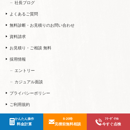
社長ブログ
よくあるご質問
無料診断・お見積りのお問い合わせ
資料請求
お見積り・ご相談 無料
採用情報
エントリー
カジュアル面談
プライバシーポリシー
ご利用規約
かんたん操作
8-20時
ﾌﾘｰﾀﾞｲﾔﾙ
料金計算
見積前無料相談
今すぐ点検
このホームページ（ダウンロードファイルを含む）に掲載されたすべての文章・図