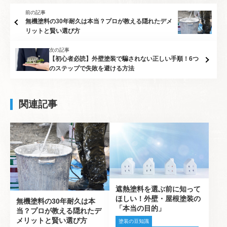
前の記事
無機塗料の30年耐久は本当？プロが教える隠れたデメ
リットと賢い選び方
次の記事
【初心者必読】外壁塗装で騙されない正しい手順！6つ
のステップで失敗を避ける方法
関連記事
遮熱塗料を選ぶ前に知って
ほしい！外壁・屋根塗装の
無機塗料の30年耐久は本
「本当の目的」
当？プロが教える隠れたデ
メリットと賢い選び方
塗装の豆知識