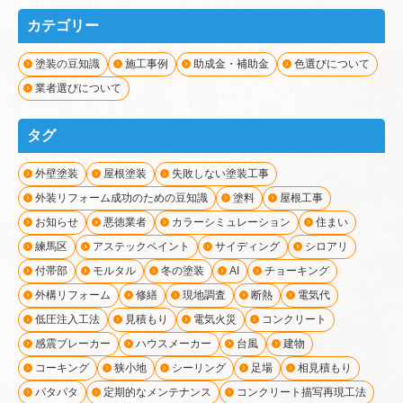
カテゴリー
塗装の豆知識
施工事例
助成金・補助金
色選びについて
業者選びについて
タグ
外壁塗装
屋根塗装
失敗しない塗装工事
外装リフォーム成功のための豆知識
塗料
屋根工事
お知らせ
悪徳業者
カラーシミュレーション
住まい
練馬区
アステックペイント
サイディング
シロアリ
付帯部
モルタル
冬の塗装
AI
チョーキング
外構リフォーム
修繕
現地調査
断熱
電気代
低圧注入工法
見積もり
電気火災
コンクリート
感震ブレーカー
ハウスメーカー
台風
建物
コーキング
狭小地
シーリング
足場
相見積もり
パタパタ
定期的なメンテナンス
コンクリート描写再現工法