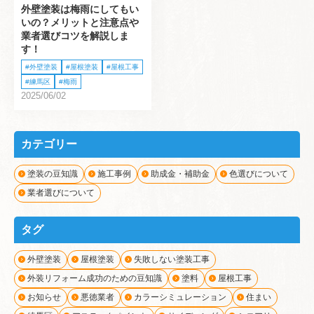
外壁塗装は梅雨にしてもい
いの？メリットと注意点や
業者選びコツを解説しま
す！
外壁塗装
屋根塗装
屋根工事
練馬区
梅雨
2025/06/02
カテゴリー
塗装の豆知識
施工事例
助成金・補助金
色選びについて
業者選びについて
タグ
外壁塗装
屋根塗装
失敗しない塗装工事
外装リフォーム成功のための豆知識
塗料
屋根工事
お知らせ
悪徳業者
カラーシミュレーション
住まい