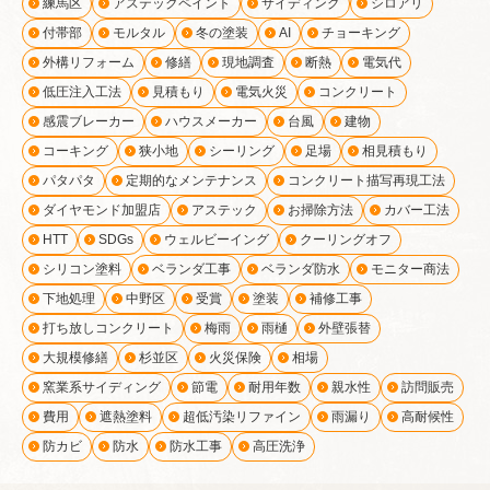
練馬区
アステックペイント
サイディング
シロアリ
付帯部
モルタル
冬の塗装
AI
チョーキング
外構リフォーム
修繕
現地調査
断熱
電気代
低圧注入工法
見積もり
電気火災
コンクリート
感震ブレーカー
ハウスメーカー
台風
建物
コーキング
狭小地
シーリング
足場
相見積もり
パタパタ
定期的なメンテナンス
コンクリート描写再現工法
ダイヤモンド加盟店
アステック
お掃除方法
カバー工法
HTT
SDGs
ウェルビーイング
クーリングオフ
シリコン塗料
ベランダ工事
ベランダ防水
モニター商法
下地処理
中野区
受賞
塗装
補修工事
打ち放しコンクリート
梅雨
雨樋
外壁張替
大規模修繕
杉並区
火災保険
相場
窯業系サイディング
節電
耐用年数
親水性
訪問販売
費用
遮熱塗料
超低汚染リファイン
雨漏り
高耐候性
防カビ
防水
防水工事
高圧洗浄